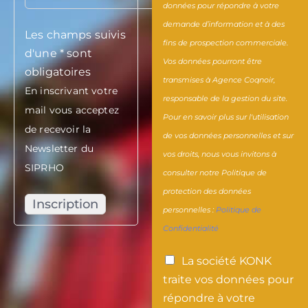
données pour répondre à votre
B
n
d
m
i
demande d’information et à des
Les champs suivis
i
d
e
a
s
fins de prospection commerciale
.
d'une * sont
l
a
B
t
P
Vos données pourront être
obligatoires
transmises à Agence Coqnoir,
l
t
r
i
r
En inscrivant votre
responsable de la gestion du site.
o
e
i
o
i
mail vous acceptez
Pour en savoir plus sur l'utilisation
d
u
c
n
v
de recevoir la
de vos données personnelles et sur
Newsletter du
-
r
e
h
a
vos droits, nous vous invitons à
SIPRHO
M
e
S
i
t
consulter notre Politique de
protection des données
o
t
a
s
,
personnelles :
Politique de
r
p
n
t
f
Confidentialité
e
r
n
o
o
La société KONK
l
o
a
r
n
traite vos données pour
,
p
c
i
d
répondre à votre