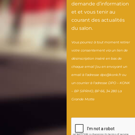
c
r
,
q
a
demande d’information
h
i
c
u
t
et et vous tenir au
courant des actualités
e
é
o
e
e
du salon.
f
t
-
–
u
e
a
p
I
r
Vous pourrez à tout moment retirer
t
i
r
n
d
votre consentement via un lien de
désinscription inséré en bas de
g
r
é
t
e
chaque email [ou en envoyant un
é
e
s
e
s
email à l’adresse dpo@konk.fr ou
r
d
i
r
G
un courrier à l’adresse
DPO – KONK
a
e
d
v
r
– BP SIPRHO, BP 66, 34 280 La
n
l
e
i
a
Grande Motte
t
a
n
e
n
d
m
t
w
d
u
a
d
d
s