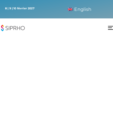
8 | 9 | 10 février 2027
English
8 | 9 | 10 FÉVRIER 2027
#Welcome To SIPRHO
RENDEZ-VOUS EN 2027 !
SALON INTERNATIONAL
DES PLAGES,
DE LA RESTAURATION ET
DE L’HÔTELLERIE