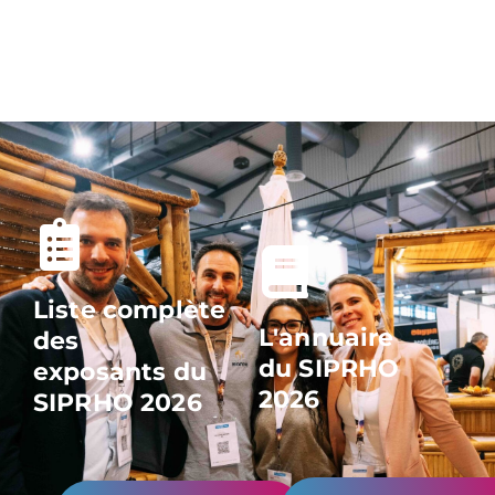
Liste complète
L'annuaire
des
du SIPRHO
exposants du
2026
SIPRHO 2026