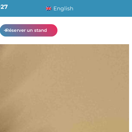
027
English
Réserver un stand